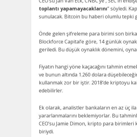
CEO’su Jan Van Eck, CNBC’ye , SEC’in endişe
toplantı yapamayacaklarını
” söyledi. K
sunulacak. Bitcoin bu haberi olumlu tepki 
Önde gelen şifreleme para birimi son birkaç
Blockforce Capital’e göre, 14 günlük oynak
geriledi. Bu düşük oynaklık dönemini, oynak
Fiyatın hangi yöne kaçacağını tahmin etmek 
ve bunun altında 1.260 dolara düşebileceği
kullanmak zor bir iştir. 2018’de kriptoyu 
edebilirler.
Ek olarak, analistler bankaların en az üç il
yararlanmalarını beklemiyorlar. Bu tahminl
CEO’su Jamie Dimon, kripto para birimleri 
biriydi.