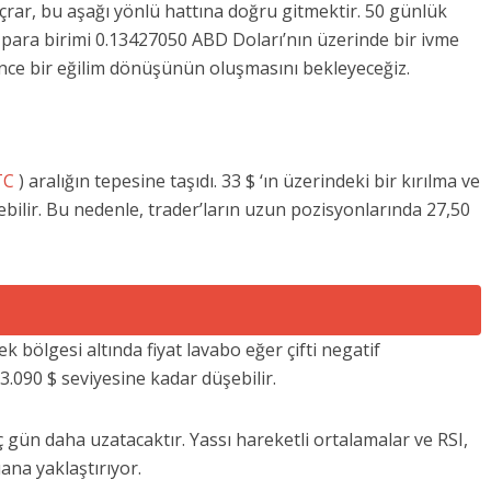
çrar, bu aşağı yönlü hattına doğru gitmektir. 50 günlük
para birimi 0.13427050 ABD Doları’nın üzerinde bir ivme
 önce bir eğilim dönüşünün oluşmasını bekleyeceğiz.
TC
) aralığın tepesine taşıdı. 33 $ ‘ın üzerindeki bir kırılma ve
ebilir. Bu nedenle, trader’ların uzun pozisyonlarında 27,50
k bölgesi altında fiyat lavabo eğer çifti negatif
3.090 $ seviyesine kadar düşebilir.
 gün daha uzatacaktır. Yassı hareketli ortalamalar ve RSI,
uana yaklaştırıyor.