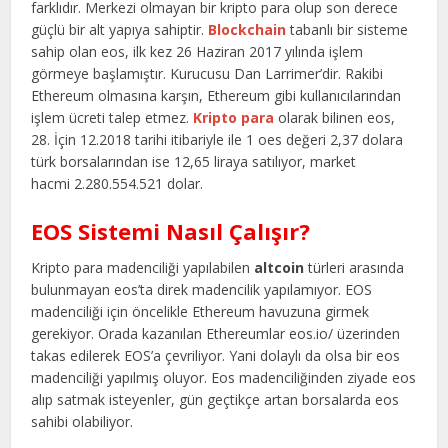
farklıdır. Merkezi olmayan bir kripto para olup son derece
güçlü bir alt yapıya sahiptir.
Blockchain
tabanlı bir sisteme
sahip olan eos, ilk kez 26 Haziran 2017 yılında işlem
görmeye başlamıştır. Kurucusu Dan Larrimer’dir. Rakibi
Ethereum olmasına karşın, Ethereum gibi kullanıcılarından
işlem ücreti talep etmez.
Kripto para
olarak bilinen eos,
28. İçin 12.2018 tarihi itibariyle ile 1 oes değeri 2,37 dolara
türk borsalarından ise 12,65 liraya satılıyor, market
hacmi
2.280.554.521 dolar.
EOS Sistemi Nasıl Çalışır?
Kripto para madenciliği yapılabilen
altcoin
türleri arasında
bulunmayan eos’ta direk madencilik yapılamıyor. EOS
madenciliği için öncelikle Ethereum havuzuna girmek
gerekiyor. Orada kazanılan Ethereumlar eos.io/ üzerinden
takas edilerek EOS’a çevriliyor. Yani dolaylı da olsa bir eos
madenciliği yapılmış oluyor. Eos madenciliğinden ziyade eos
alıp satmak isteyenler, gün geçtikçe artan borsalarda eos
sahibi olabiliyor.