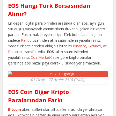
EOS Hangi Türk Borsasından
Alınır?
En değerli dijital para birimleri arasında olan eos, aynı gün
%8 düşüş yaşayarak yatırımcıların dikkatini çeken bir kripto
paradır. Eos almak isteyenler için Türk borsalarında şuan
sadece
Paribu
üzerinden alım satım işlemi yapabilirsiniz.
Yada türk sitelerinden aldığınız bitcoin’i
Binance
,
Bitfinex
, ve
Poloniex
transfer edip
EOS
alım satım işlemleri
yapabilirsiniz.
CoinMarketCap
‘e göre kripto paralar
içerisinde eos pazar payı olarak 5. sırada yer almaktadır.
01 Ocak – 27 Aralık 2018 Grafiği
EOS Coin Diğer Kripto
Paralarından Farkı
Bitcoin
alternatifleri olan altcoinler arasında yer almayan
eos, Blcokchain defteri ile diğer kripto paralardan ayrılıyor.