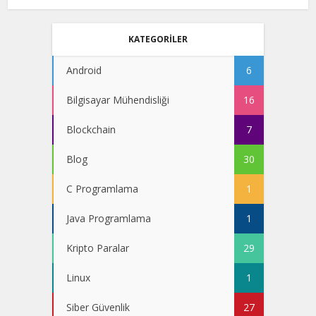
KATEGORİLER
Android
6
Bilgisayar Mühendisliği
16
Blockchain
7
Blog
30
C Programlama
1
Java Programlama
1
Kripto Paralar
29
Linux
1
Siber Güvenlik
27