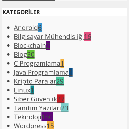
KATEGORİLER
Android
6
Bilgisayar Mühendisliği
16
Blockchain
7
Blog
30
C Programlama
1
Java Programlama
1
Kripto Paralar
29
Linux
1
Siber Güvenlik
27
Tanitim Yazilari
23
Teknoloji
160
Wordpress
15