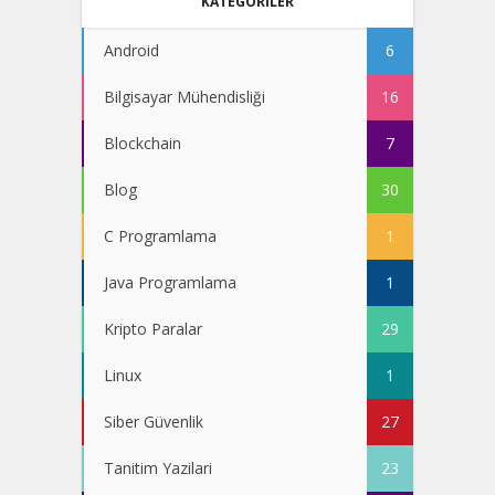
KATEGORİLER
Android
6
Bilgisayar Mühendisliği
16
Blockchain
7
Blog
30
C Programlama
1
Java Programlama
1
Kripto Paralar
29
Linux
1
Siber Güvenlik
27
Tanitim Yazilari
23