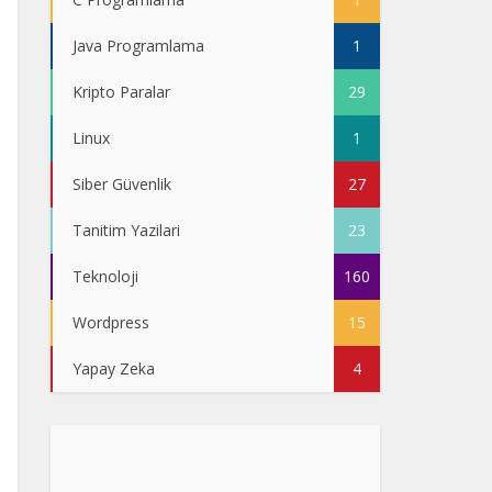
Java Programlama
1
Kripto Paralar
29
Linux
1
Siber Güvenlik
27
Tanitim Yazilari
23
Teknoloji
160
Wordpress
15
Yapay Zeka
4