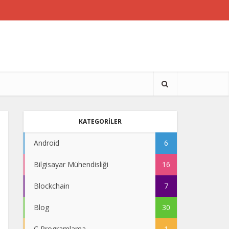
KATEGORİLER
Android
6
Bilgisayar Mühendisliği
16
Blockchain
7
Blog
30
C Programlama
1