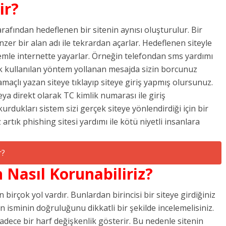
ir?
tarafından hedeflenen bir sitenin aynısı oluşturulur. Bir
nzer bir alan adı ile tekrardan açarlar. Hedeflenen siteyle
temle internette yayarlar. Örneğin telefondan sms yardımı
sık kullanılan yöntem yollanan mesajda sizin borcunuz
açlı yazan siteye tıklayıp siteye giriş yapmış olursunuz.
 veya direkt olarak TC kimlik numarası ile giriş
urdukları sistem sizi gerçek siteye yönlendirdiği için bir
rtık phishing sitesi yardımı ile kötü niyetli insanlara
 Nasıl Korunabiliriz?
birçok yol vardır. Bunlardan birincisi bir siteye girdiğiniz
in isminin doğruluğunu dikkatli bir şekilde incelemelisiniz.
sadece bir harf değişkenlik gösterir. Bu nedenle sitenin