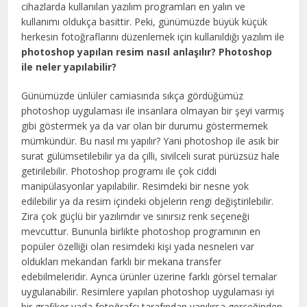
cihazlarda kullanılan yazılım programları en yalın ve
kullanımı oldukça basittir. Peki, günümüzde büyük küçük
herkesin fotoğraflarını düzenlemek için kullanıldığı yazılım ile
photoshop yapılan resim nasıl anlaşılır? Photoshop
ile neler yapılabilir?
Günümüzde ünlüler camiasında sıkça gördüğümüz
photoshop uygulaması ile insanlara olmayan bir şeyi varmış
gibi göstermek ya da var olan bir durumu göstermemek
mümkündür. Bu nasıl mı yapılır? Yani photoshop ile asık bir
surat gülümsetilebilir ya da çilli, sivilceli surat pürüzsüz hale
getirilebilir. Photoshop programı ile çok ciddi
manipülasyonlar yapılabilir. Resimdeki bir nesne yok
edilebilir ya da resim içindeki objelerin rengi değiştirilebilir.
Zira çok güçlü bir yazılımdır ve sınırsız renk seçeneği
mevcuttur. Bununla birlikte photoshop programının en
popüler özelliği olan resimdeki kişi yada nesneleri var
oldukları mekandan farklı bir mekana transfer
edebilmeleridir. Ayrıca ürünler üzerine farklı görsel temalar
uygulanabilir. Resimlere yapılan photoshop uygulaması iyi
bir grafiker yada fotoğrafçı tarafından yapılırsa gerçeğinden