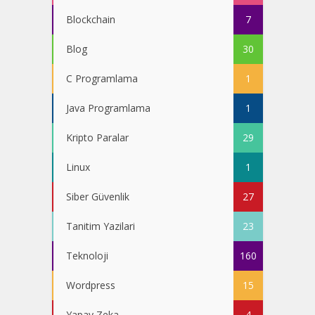
Blockchain
7
Blog
30
C Programlama
1
Java Programlama
1
Kripto Paralar
29
Linux
1
Siber Güvenlik
27
Tanitim Yazilari
23
Teknoloji
160
Wordpress
15
Yapay Zeka
4