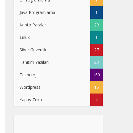
Java Programlama
1
Kripto Paralar
29
Linux
1
Siber Güvenlik
27
Tanitim Yazilari
23
Teknoloji
160
Wordpress
15
Yapay Zeka
4