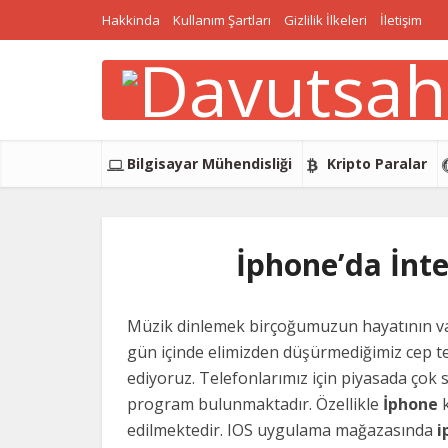
Hakkinda
Kullanım Şartları
Gizlilik İlkeleri
İletişim
Bilgisayar Mühendisliği
Kripto Paralar
İphone’da İnt
Müzik dinlemek birçoğumuzun hayatının vaz
gün içinde elimizden düşürmediğimiz cep t
ediyoruz. Telefonlarımız için piyasada çok 
program bulunmaktadır. Özellikle
İphone
k
edilmektedir. IOS uygulama mağazasında
i