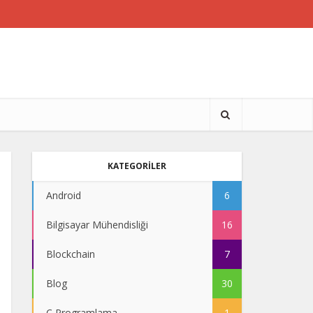
KATEGORİLER
Android
6
Bilgisayar Mühendisliği
16
Blockchain
7
Blog
30
C Programlama
1