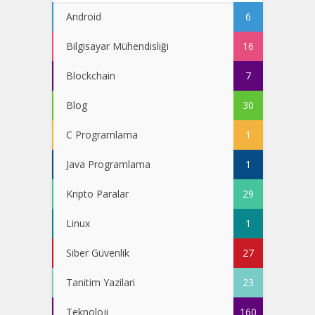
Android
6
Bilgisayar Mühendisliği
16
Blockchain
7
Blog
30
C Programlama
1
Java Programlama
1
Kripto Paralar
29
Linux
1
Siber Güvenlik
27
Tanitim Yazilari
23
Teknoloji
160