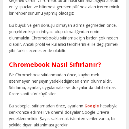
seçenek vardır. Chromebook’un nasıl sıfırlanacağıyla alakalı
en iyi ipuçları ve bilinmesi gereken püf noktaları içeren minik
bir rehber sunumu yapmış olacağız.
Bu büyük ve geri dönüşü olmayan adıma geçmeden önce,
gerçekten kişinin ihtiyacı olup olmadığından emin
olunmalıdır. Chromebook’u sıfırlamak için birden çok neden
olabilir. Ancak profil ve kullanıcı tercihlerini el ile değiştirmek
gibi farklı seçenekler de olabilir.
Chromebook Nasıl Sıfırlanır?
Bir Chromebook sıfırlanmadan önce, kaybetmek
istenmeyen her şeyin yedeklediğinden emin olunmalıdır.
Sıfırlama, ayarlar, uygulamalar ve dosyalar da dahil olmak
üzere sabit sürücüyü siler.
Bu sebeple, sıfırlamadan önce, ayarların
Google
hesabıyla
senkronize edilmeli ve önemli dosyalar Google Drive’a
yedeklenmelidir. Şayet saklamak istenilen veriler varsa, bir
şekilde dışarı aktarılması gerekir.