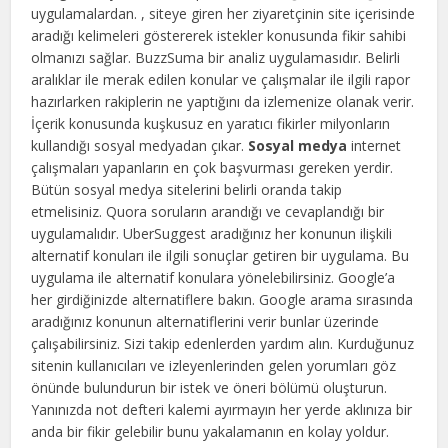
uygulamalardan. , siteye giren her ziyaretçinin site içerisinde
aradığı kelimeleri göstererek istekler konusunda fikir sahibi
olmanızı sağlar. BuzzSuma bir analiz uygulamasıdır. Belirli
aralıklar ile merak edilen konular ve çalışmalar ile ilgili rapor
hazırlarken rakiplerin ne yaptığını da izlemenize olanak verir.
İçerik konusunda kuşkusuz en yaratıcı fikirler milyonların
kullandığı sosyal medyadan çıkar.
Sosyal medya
internet
çalışmaları yapanların en çok başvurması gereken yerdir.
Bütün sosyal medya sitelerini belirli oranda takip
etmelisiniz. Quora soruların arandığı ve cevaplandığı bir
uygulamalıdır. UberSuggest aradığınız her konunun ilişkili
alternatif konuları ile ilgili sonuçlar getiren bir uygulama. Bu
uygulama ile alternatif konulara yönelebilirsiniz. Google’a
her girdiğinizde alternatiflere bakın. Google arama sırasında
aradığınız konunun alternatiflerini verir bunlar üzerinde
çalışabilirsiniz. Sizi takip edenlerden yardım alın. Kurduğunuz
sitenin kullanıcıları ve izleyenlerinden gelen yorumları göz
önünde bulundurun bir istek ve öneri bölümü oluşturun.
Yanınızda not defteri kalemi ayırmayın her yerde aklınıza bir
anda bir fikir gelebilir bunu yakalamanın en kolay yoldur.