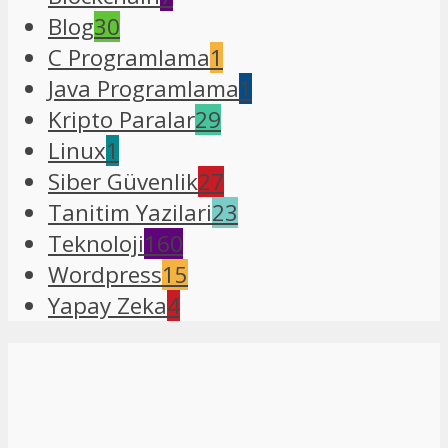
Blog
30
C Programlama
1
Java Programlama
1
Kripto Paralar
29
Linux
1
Siber Güvenlik
27
Tanitim Yazilari
23
Teknoloji
160
Wordpress
15
Yapay Zeka
4