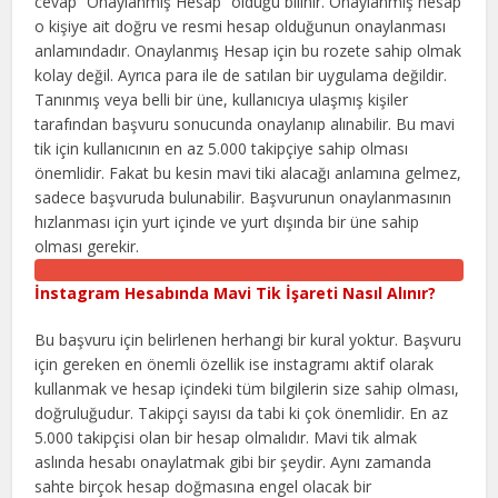
cevap “Onaylanmış Hesap” olduğu bilinir. Onaylanmış hesap
o kişiye ait doğru ve resmi hesap olduğunun onaylanması
anlamındadır. Onaylanmış Hesap için bu rozete sahip olmak
kolay değil. Ayrıca para ile de satılan bir uygulama değildir.
Tanınmış veya belli bir üne, kullanıcıya ulaşmış kişiler
tarafından başvuru sonucunda onaylanıp alınabilir. Bu mavi
tik için kullanıcının en az 5.000 takipçiye sahip olması
önemlidir. Fakat bu kesin mavi tiki alacağı anlamına gelmez,
sadece başvuruda bulunabilir. Başvurunun onaylanmasının
hızlanması için yurt içinde ve yurt dışında bir üne sahip
olması gerekir.
İnstagram Hesabında Mavi Tik İşareti Nasıl Alınır?
Bu başvuru için belirlenen herhangi bir kural yoktur. Başvuru
için gereken en önemli özellik ise instagramı aktif olarak
kullanmak ve hesap içindeki tüm bilgilerin size sahip olması,
doğruluğudur. Takipçi sayısı da tabi ki çok önemlidir. En az
5.000 takipçisi olan bir hesap olmalıdır. Mavi tik almak
aslında hesabı onaylatmak gibi bir şeydir. Aynı zamanda
sahte birçok hesap doğmasına engel olacak bir