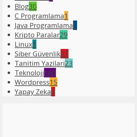
Blog
30
C Programlama
1
Java Programlama
1
Kripto Paralar
29
Linux
1
Siber Güvenlik
27
Tanitim Yazilari
23
Teknoloji
160
Wordpress
15
Yapay Zeka
4