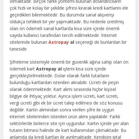
olmaktadır. Birçok farklı yöntemi bulunan dolandırıcıların
çok hızlı ve kolay bir şekilde şifresi kırarak kredi kartlarını ele
geçirdikleri bilinmektedir. Bu durumda sanal alışverişi
oldukça tehlikeli bir yer yapmaktadır. Bu nedenle üretilmiş
olan ön ödemeli sanal kartlarda kısa süre içinde önemli
sayıda kullanıcı tarafından tercih edilmektedir. İnternet
sitelerinde bulunan
Astropay
al
seçeneği de bunlardan bir
tanesidir.
Şifreleme sistemiyle önemli bir güvenlik ağına sahip olan ön
ödemeli kart
Astropay al
işlemi kısa süre içinde
gerçekleştirilmektedir. Dolar olarak farklı tutarların
bulunduğu kartlardan istenilen alınabilir. Ücreti de peşin
olarak ödenmektedir. Kart alımı sırasında hiçbir kişisel
bilgiye de ihtiyaç yoktur. Ayrıca işlem ücreti, kart ücreti,
vergi ücreti gibi ek bir ücret talep edilmesi de söz konusu
değildir. Kartın alımından sonra verilen şifre ile uygun
internet sitelerinden istenilen ürün alımı yapılabilir. Farklı
sektörlerde binlerce site için uygundur. Kartın içinde yer alan
tutarın bitmesi halinde de kart kullanımdan çıkmaktadır. Bu
anlamda da kredi kartları ile ayrılmaktadır. Kendisini iptal