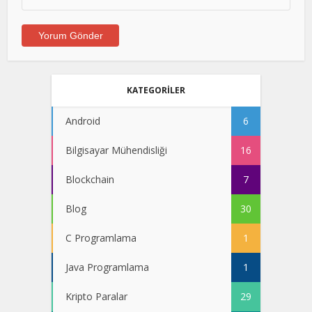
KATEGORİLER
Android
6
Bilgisayar Mühendisliği
16
Blockchain
7
Blog
30
C Programlama
1
Java Programlama
1
Kripto Paralar
29