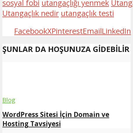
sosyal fobi
utangaçlığı yenmek
Utanga
Utangaçlık nedir
utangaçlık testi
Facebook
X
Pinterest
Email
LinkedIn
ŞUNLAR DA HOŞUNUZA GIDEBILIR
Blog
WordPress Sitesi İçin Domain ve
Hosting Tavsiyesi