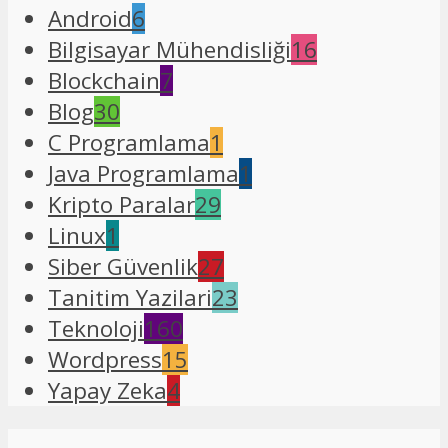
Android
6
Bilgisayar Mühendisliği
16
Blockchain
7
Blog
30
C Programlama
1
Java Programlama
1
Kripto Paralar
29
Linux
1
Siber Güvenlik
27
Tanitim Yazilari
23
Teknoloji
160
Wordpress
15
Yapay Zeka
4