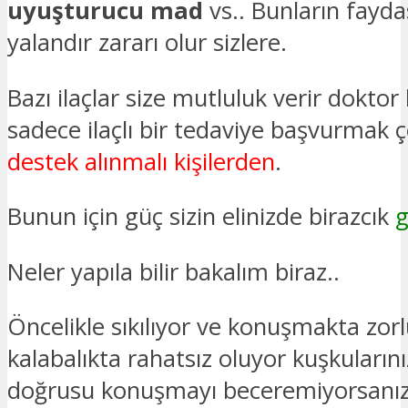
uyuşturucu mad
vs.. Bunların fayda
yalandır zararı olur sizlere.
Bazı ilaçlar size mutluluk verir dokto
sadece ilaçlı bir tedaviye başvurmak ç
destek alınmalı kişilerden
.
Bunun için güç sizin elinizde birazcık
g
Neler yapıla bilir bakalım biraz..
Öncelikle sıkılıyor ve konuşmakta zorl
kalabalıkta rahatsız oluyor kuşkuların
doğrusu konuşmayı beceremiyorsanız