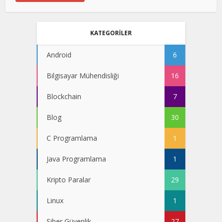
KATEGORİLER
Android
6
Bilgisayar Mühendisliği
16
Blockchain
7
Blog
30
C Programlama
1
Java Programlama
1
Kripto Paralar
29
Linux
1
Siber Güvenlik
27