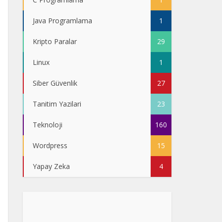
Java Programlama
1
Kripto Paralar
29
Linux
1
Siber Güvenlik
27
Tanitim Yazilari
23
Teknoloji
160
Wordpress
15
Yapay Zeka
4