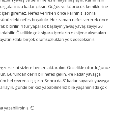
nınızdan yavaş ve derin nefes almaya başlayın. Karnınızın
burgalarınıza kadar çıksın. Göğüs ve köprücük kemiklerine
 içeri giremez. Nefes verirken önce karnınız, sonra
ünüzdeki nefes boşaltılır. Her zaman nefes vererek önce
rak bitirilir. 4 tur yaparak başlayın yavaş yavaş sayıyı 20
labilir. Özellikle çok sigara içenlerin oksijene alışmaları
hayatınızdaki birçok olumsuzlukları yok edeceksiniz.
 egzersizini sizlere hemen aktaralım. Öncelikle oturduğunuz
un. Burundan derin bir nefes çekin, 4’e kadar yavaşça
 tüm bel çevrenizi şişirin. Sonra da 8′ kadar sayarak yavaşça
rarlayın, günde bir kez yapabilmeniz bile yaşamınızda çok
 yazabilirsiniz. 🙂