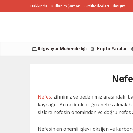
Hakkinda
Kullanım Şartları
Gizlilik İlkeleri
İletişim
Bilgisayar Mühendisliği
Kripto Paralar
Nefe
Nefes
, zihnimiz ve bedenimiz arasındaki b
kaynağı… Bu nedenle doğru nefes almak hepi
sizlere nefesin öneminden ve doğru nefes al
Nefesin en önemli işlevi; oksijen ve karbon