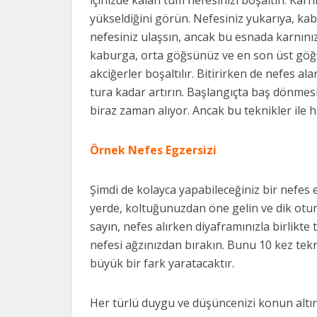
içinizde kalan tüm nefesinizi boşaltın. Kar
yükseldiğini görün. Nefesiniz yukarıya, ka
nefesiniz ulaşsın, ancak bu esnada karnınız
kaburga, orta göğsünüz ve en son üst göğs
akciğerler boşaltılır. Bitirirken de nefes ala
tura kadar artırın. Başlangıçta baş dönmesi o
biraz zaman alıyor. Ancak bu teknikler ile 
Örnek Nefes Egzersizi
Şimdi de kolayca yapabileceğiniz bir nefes
yerde, koltuğunuzdan öne gelin ve dik otur
sayın, nefes alırken diyaframınızla birlikte
nefesi ağzınızdan bırakın. Bunu 10 kez tek
büyük bir fark yaratacaktır.
Her türlü duygu ve düşüncenizi konun altına