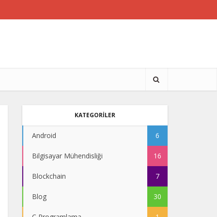
KATEGORİLER
Android
6
Bilgisayar Mühendisliği
16
Blockchain
7
Blog
30
C Programlama
1