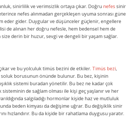
, sinirlilik ve verimsizlik ortaya çıkar. Doğru
nefes
sinir
 Yeterince nefes alınmadan gerçekleşen uyuma sonrası güne
m eder gider. Duygular ve düşünceler güçlenir, engellere
mlisi de alınan her doğru nefesle, hem bedensel hem de
 size derin bir huzur, sevgi ve dengeli bir yaşam sağlar.
çıkar ve bu yolculuk timüs bezini de etkiler.
Timüs bezi
,
ve soluk borusunun önünde bulunur. Bu bez, kişinin
ışıklık sistemi buradan yönetilir. Bu bez ne kadar çok
lık sisteminin de sağlam olması ile kişi geç yaşlanır ve her
arıldığında salgıladığı hormonlar kişide haz ve mutluluk
nda beden kimyası da değişime uğrar. Bu değişiklik sinir
rını hızlandırır. Bu da kişide bir rahatlama duygusu yaratır.