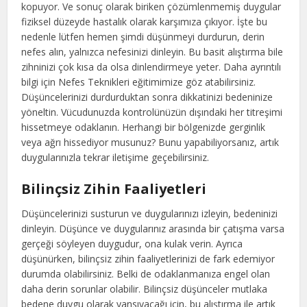
kopuyor. Ve sonuç olarak biriken çözümlenmemiş duygular
fiziksel düzeyde hastalık olarak karşımıza çıkıyor. İşte bu
nedenle lütfen hemen şimdi düşünmeyi durdurun, derin
nefes alın, yalnızca nefesinizi dinleyin. Bu basit alıştırma bile
zihninizi çok kısa da olsa dinlendirmeye yeter. Daha ayrıntılı
bilgi için Nefes Teknikleri eğitimimize göz atabilirsiniz.
Düşüncelerinizi durdurduktan sonra dikkatinizi bedeninize
yöneltin. Vücudunuzda kontrolünüzün dışındaki her titreşimi
hissetmeye odaklanın. Herhangi bir bölgenizde gerginlik
veya ağrı hissediyor musunuz? Bunu yapabiliyorsanız, artık
duygularınızla tekrar iletişime geçebilirsiniz.
Bilinçsiz Zihin Faaliyetleri
Düşüncelerinizi susturun ve duygularınızı izleyin, bedeninizi
dinleyin. Düşünce ve duygularınız arasında bir çatışma varsa
gerçeği söyleyen duygudur, ona kulak verin. Ayrıca
düşünürken, bilinçsiz zihin faaliyetlerinizi de fark edemiyor
durumda olabilirsiniz. Belki de odaklanmanıza engel olan
daha derin sorunlar olabilir. Bilinçsiz düşünceler mutlaka
bedene duygu olarak yansıyacağı için, bu alıştırma ile artık