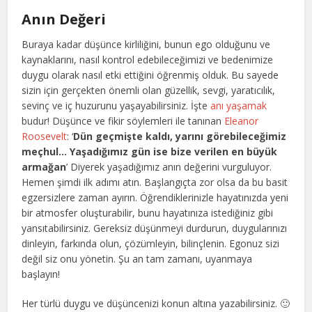
Anın Değeri
Buraya kadar düşünce kirliliğini, bunun ego olduğunu ve
kaynaklarını, nasıl kontrol edebileceğimizi ve bedenimize
duygu olarak nasıl etki ettiğini öğrenmiş olduk. Bu sayede
sizin için gerçekten önemli olan güzellik, sevgi, yaratıcılık,
sevinç ve iç huzurunu yaşayabilirsiniz. İşte
anı yaşamak
budur! Düşünce ve fikir söylemleri ile tanınan
Eleanor
Roosevelt
: ‘
Dün geçmişte kaldı, yarını görebileceğimiz
meçhul… Yaşadığımız gün ise bize verilen en büyük
armağan
’ Diyerek yaşadığımız anın değerini vurguluyor.
Hemen şimdi ilk adımı atın. Başlangıçta zor olsa da bu basit
egzersizlere zaman ayırın. Öğrendiklerinizle hayatınızda yeni
bir atmosfer oluşturabilir, bunu hayatınıza istediğiniz gibi
yansıtabilirsiniz. Gereksiz düşünmeyi durdurun, duygularınızı
dinleyin, farkında olun, çözümleyin, bilinçlenin. Egonuz sizi
değil siz onu yönetin. Şu an tam zamanı, uyanmaya
başlayın!
Her türlü duygu ve düşüncenizi konun altına yazabilirsiniz. 🙂