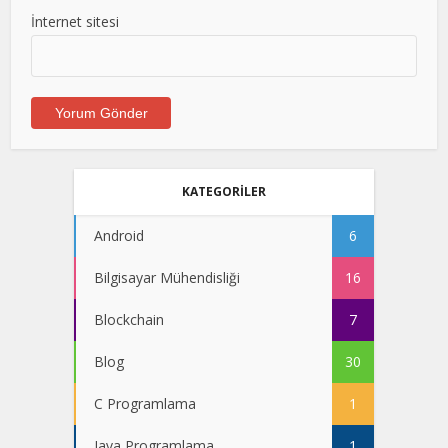
İnternet sitesi
KATEGORİLER
Android
6
Bilgisayar Mühendisliği
16
Blockchain
7
Blog
30
C Programlama
1
Java Programlama
1