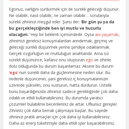
Egonuz, varlığını sürdürmek için de sürekli geleceği düşünür.
Ne olabilir, nasıl olabilir, ne zaman olabilir… sorularıyla
sürekli zihninizi meşgul eder. Şunu der: ‘
Bir gün şu ya da
bu gerçekleştiğinde ben iyi mutlu ve huzurlu
olacağım.
’ Hep bir beklenti içerisindedir. Oysa
anı yaşamak
,
zihnimizi gereksiz konuşmalardan arındırmak, geçmiş ve
geleceği sürekli düşünmek yerine şimdiye odaklanmak.
Gerçek özgürlüğün ve mutluluğun anahtarıdır. Ama siz
sürekli düşününce, kafanız onu oluşturan
ego
ve zihinle
dolu olduğunda bu durum başarılamaz. Aksine bu durum
‘
ego
’ nun sürekli daha da güçlenmesine neden olur. Bu
nedenle düşüncenin, yani gereksiz iç konuşmalarınızın
üzerinde yükselin, onu susturun, hatta durdurun. Üstelik
bunu başardığınızda zihninizi sadece gerektiğinde çok daha
odaklı ve etkili kullanabilirsiniz. Bu durumda yaratıcı
çözümler bulabilme becerileriniz de artar. Ufkunuz genişler.
Zihniniz çok daha berrak çalışmaya başlar. Bu sayede
zihninizi pratik amaçlar için çok daha iyi kullanabilirsiniz.
Daha az enerji tüketimiyle daha etkili işler başarabilirsiniz.