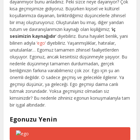
dayanmıyor bunu anladınız. Peki sizce neye dayanıyor? Çok
kısa geçmişimize gidiyoruz. Büyürken kişisel ve kültürel
koşullarımıza dayanan, biriktirdiğimiz düşüncelerle zihinsel
bir imaj oluşturuyoruz. Oluşturulan bu imaj, diğer yandan
tutum ve davranışlarımızın kaynağı olan kişiliğimiz; ‘
iç
sesimizin kaynağıdır
’ diyebiliriz. Buna hayalet benlik, yani
bilinen adıyla ‘
ego
’ diyebiliriz. Yaşanmışlıklar, hatıralar,
unutulanlar… Egomuz tamamen zihinsel faaliyetlerden
oluşuyor. Egonuz, ancak kesintisiz düşünmeyle yaşıyor. Bu
nedenle düşünmeyi tamamen durdurmadan, gerçek
benliğinizin farkına varabilmeniz çok zor. Ego için şu an
önemli değildir. O sadece geçmiş ve gelecekle ilgilenir. Ya
geçmişi düşünür, ya geleceği. Ego geçmişi daima canlı
tutmak zorundadır. Yoksa geçmişiniz olmadan siz
kimsinizdir? Bu nedenle zihniniz egonun konuşmalarıyla tam
bir işgal altındadır.
Egonuzu Yenin