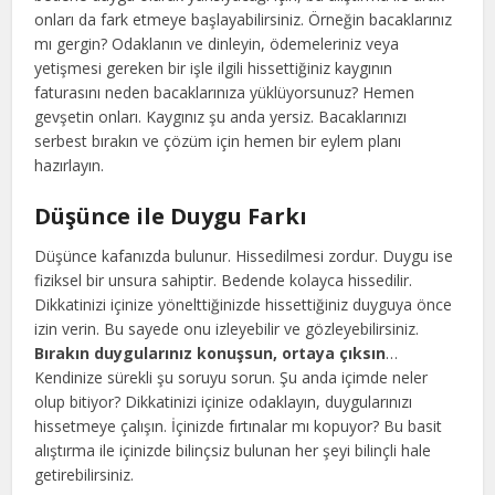
onları da fark etmeye başlayabilirsiniz. Örneğin bacaklarınız
mı gergin? Odaklanın ve dinleyin, ödemeleriniz veya
yetişmesi gereken bir işle ilgili hissettiğiniz kaygının
faturasını neden bacaklarınıza yüklüyorsunuz? Hemen
gevşetin onları. Kaygınız şu anda yersiz. Bacaklarınızı
serbest bırakın ve çözüm için hemen bir eylem planı
hazırlayın.
Düşünce ile Duygu Farkı
Düşünce kafanızda bulunur. Hissedilmesi zordur. Duygu ise
fiziksel bir unsura sahiptir. Bedende kolayca hissedilir.
Dikkatinizi içinize yönelttiğinizde hissettiğiniz duyguya önce
izin verin. Bu sayede onu izleyebilir ve gözleyebilirsiniz.
Bırakın duygularınız konuşsun, ortaya çıksın
…
Kendinize sürekli şu soruyu sorun. Şu anda içimde neler
olup bitiyor? Dikkatinizi içinize odaklayın, duygularınızı
hissetmeye çalışın. İçinizde fırtınalar mı kopuyor? Bu basit
alıştırma ile içinizde bilinçsiz bulunan her şeyi bilinçli hale
getirebilirsiniz.