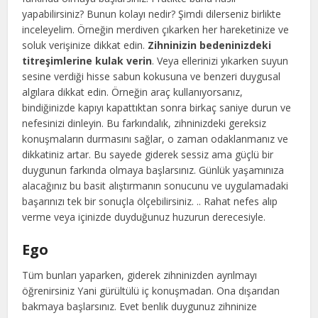
yapabilirsiniz? Bunun kolayı nedir? Şimdi dilerseniz birlikte
inceleyelim. Örneğin merdiven çıkarken her hareketinize ve
soluk verişinize dikkat edin.
Zihninizin bedeninizdeki
titreşimlerine kulak verin
. Veya ellerinizi yıkarken suyun
sesine verdiği hisse sabun kokusuna ve benzeri duygusal
algılara dikkat edin. Örneğin araç kullanıyorsanız,
bindiğinizde kapıyı kapattıktan sonra birkaç saniye durun ve
nefesinizi dinleyin. Bu farkındalık, zihninizdeki gereksiz
konuşmaların durmasını sağlar, o zaman odaklanmanız ve
dikkatiniz artar. Bu sayede giderek sessiz ama güçlü bir
duygunun farkında olmaya başlarsınız. Günlük yaşamınıza
alacağınız bu basit alıştırmanın sonucunu ve uygulamadaki
başarınızı tek bir sonuçla ölçebilirsiniz. .. Rahat nefes alıp
verme veya içinizde duyduğunuz huzurun derecesiyle.
Ego
Tüm bunları yaparken, giderek zihninizden ayrılmayı
öğrenirsiniz Yani gürültülü iç konuşmadan. Ona dışarıdan
bakmaya başlarsınız. Evet benlik duygunuz zihninize