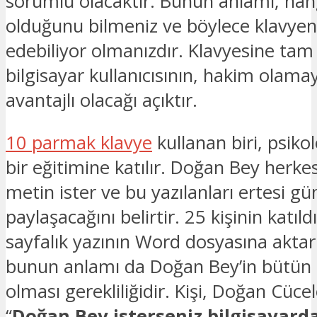
sorumlu olacaktır. Bunun anlamı, han
olduğunu bilmeniz ve böylece klavyeniz
edebiliyor olmanızdır. Klavyesine tam
bilgisayar kullanıcısının, hakim olam
avantajlı olacağı açıktır.
10 parmak klavye
kullanan biri, psiko
bir eğitimine katılır. Doğan Bey herkes
metin ister ve bu yazılanları ertesi gü
paylaşacağını belirtir. 25 kişinin katı
sayfalık yazının Word dosyasına akta
bunun anlamı da Doğan Bey’in bütün 
olması gerekliliğidir. Kişi, Doğan Cüce
“
Doğan Bey isterseniz bilgisayarda