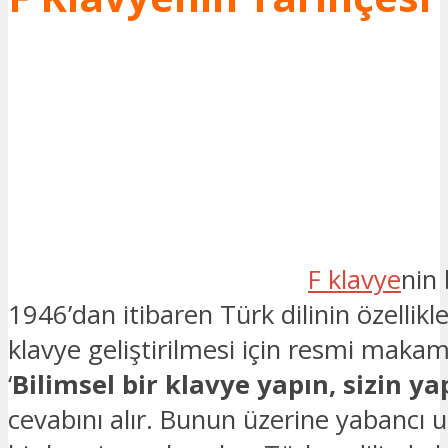
F klavye
nin
1946’dan itibaren Türk dilinin özellikl
klavye geliştirilmesi için resmi maka
‘
Bilimsel bir klavye yapın, sizin ya
cevabını alır. Bunun üzerine yabancı