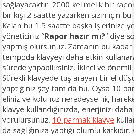
sağlayacaktır. 2000 kelimelik bir rap
bir kişi 2 saatte yazarken sizin için b
Kalan bu 1.5 saatte başka işlerinize yo
yöneticiniz “
Rapor hazır mı?
” diye s
yapmış olursunuz. Zamanın bu kadar 
tempoda klavyeyi daha etkin kullanara
sürede yapabilirsiniz. İkinci ve önemli 
Sürekli klavyede tuş arayan bir el d
yaptığınız şey tam da bu. Oysa 10 pa
eliniz ve kolunuz neredeyse hiç hare
klavye kullandığınızda, enerjinizi daha
yorulursunuz.
10 parmak klavye
kulla
da sağlığınıza yaptığı olumlu katkıdır