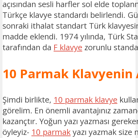
açısından sesli harfler sol elde topla
Türkçe klavye standardı belirlendi. 
sonraki ithalat standart Türk klavyesi
madde eklendi. 1974 yılında, Türk Sta
tarafından da
F klavye
zorunlu standar
10 Parmak Klavyenin 
Şimdi birlikte,
10 parmak klavye
kulla
görelim. En önemli avantajınız zaman
kazançtır. Yoğun yazı yazması gereken 
öyleyiz-
10 parmak
yazı yazmak size m