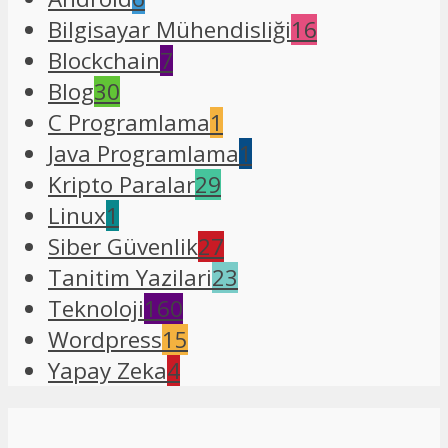
Bilgisayar Mühendisliği
16
Blockchain
7
Blog
30
C Programlama
1
Java Programlama
1
Kripto Paralar
29
Linux
1
Siber Güvenlik
27
Tanitim Yazilari
23
Teknoloji
160
Wordpress
15
Yapay Zeka
4