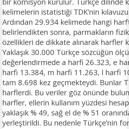
bir komisyon kurulur. Türkçe dilinde 
kelimelerin istatistiği TDK’nin kılavuzu
Ardından 29.934 kelimede hangi harf
belirlendikten sonra, parmakların fizik
özellikleri de dikkate alınarak harfler k
Yaklaşık 30.000 Türkçe sözcüğün ölçü a
değerlendirmede a harfi 26.323, e harf
harfi 13.384, m harfi 11.263, l harfi 10
tam 8.698 kez geçmekteydi. Bunlar Tü
harflerdi. Bu veriler göz önünde bul
harfler, ellerin kullanım yüzdesi hesa
yaklaşık % 49, sağ el de % 51 oranında
yerleştirildi. Bu nedenle Türkçe’nin fo