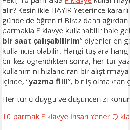
Peki, 10 parmakla
F klavye
kullanmay
alır? Kesinlikle HAYIR Yeterince kararlı
günde de öğrenir! Biraz daha ağırdan a
parmakla F klavye kullanabilir hale geli
bir saat çalışabilirim
” diyenler en g
kullanıcısı olabilir. Hangi tuşlara han
bir kez öğrendikten sonra, her tür yaz
kullanımını hızlandıran bir alıştırmaya
içinde, “
yazma fiili
”, bir iş olmaktan ç
Her türlü duygu ve düşüncenizi konun a
10 parmak
F klavye
İhsan Yener
Q kl