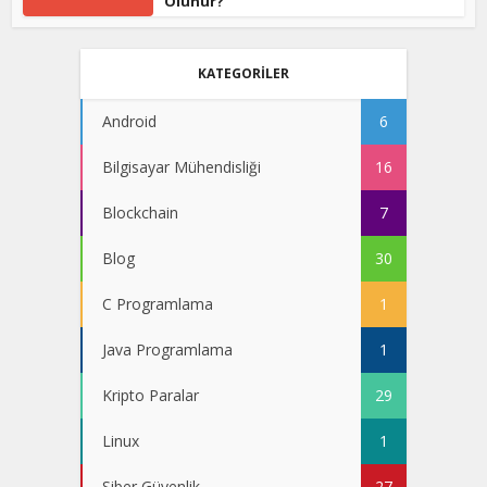
Olunur?
KATEGORİLER
Android
6
Bilgisayar Mühendisliği
16
Blockchain
7
Blog
30
C Programlama
1
Java Programlama
1
Kripto Paralar
29
Linux
1
Siber Güvenlik
27