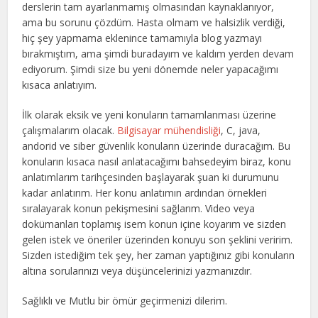
derslerin tam ayarlanmamış olmasından kaynaklanıyor,
ama bu sorunu çözdüm. Hasta olmam ve halsizlik verdiği,
hiç şey yapmama eklenince tamamıyla blog yazmayı
bırakmıştım, ama şimdi buradayım ve kaldım yerden devam
ediyorum. Şimdi size bu yeni dönemde neler yapacağımı
kısaca anlatıyım.
İlk olarak eksik ve yeni konuların tamamlanması üzerine
çalışmalarım olacak.
Bilgisayar mühendisliği
, C, java,
andorid ve siber güvenlik konuların üzerinde duracağım. Bu
konuların kısaca nasıl anlatacağımı bahsedeyim biraz, konu
anlatımlarım tarihçesinden başlayarak şuan ki durumunu
kadar anlatırım. Her konu anlatımın ardından örnekleri
sıralayarak konun pekişmesini sağlarım. Video veya
dokümanları toplamış isem konun içine koyarım ve sizden
gelen istek ve öneriler üzerinden konuyu son şeklini veririm.
Sizden istediğim tek şey, her zaman yaptığınız gibi konuların
altına sorularınızı veya düşüncelerinizi yazmanızdır.
Sağlıklı ve Mutlu bir ömür geçirmenizi dilerim.