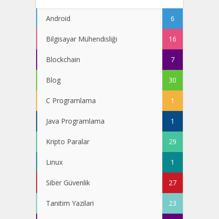
Android
6
Bilgisayar Mühendisliği
16
Blockchain
7
Blog
30
C Programlama
1
Java Programlama
1
Kripto Paralar
29
Linux
1
Siber Güvenlik
27
Tanitim Yazilari
23