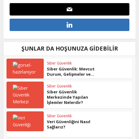
ŞUNLAR DA HOŞUNUZA GIDEBILIR
Siber Güvenlik
Siber Güvenlik: Mevcut
Durum, Gelişmeler ve...
Siber Güvenlik
Siber Güvenlik
Merkezinde Yapılan
İşlemler Nelerdir?
Siber Güvenlik
Veri Güvenliğini Nasıl
Sağlarız?