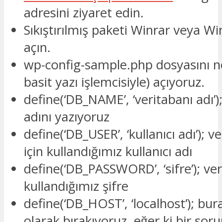
adresini ziyaret edin.
Sıkıştırılmış paketi Winrar veya W
açın.
wp-config-sample.php dosyasını n
basit yazı işlemcisiyle) açıyoruz.
define(‘DB_NAME’, ‘veritabanı adı’
adını yazıyoruz
define(‘DB_USER’, ‘kullanıcı adı’);
için kullandığımız kullanıcı adı
define(‘DB_PASSWORD’, ‘sifre’); v
kullandığımız şifre
define(‘DB_HOST’, ‘localhost’); bura
olarak bırakıyoruz, eğer ki bir soru