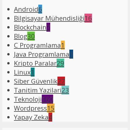
Android
6
Bilgisayar Mühendisliği
16
Blockchain
7
Blog
30
C Programlama
1
Java Programlama
1
Kripto Paralar
29
Linux
1
Siber Güvenlik
27
Tanitim Yazilari
23
Teknoloji
160
Wordpress
15
Yapay Zeka
4