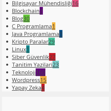
Bilgisayar Mühendisliği
16
Blockchain
7
Blog
30
C Programlama
1
Java Programlama
1
Kripto Paralar
29
Linux
1
Siber Güvenlik
27
Tanitim Yazilari
23
Teknoloji
160
Wordpress
15
Yapay Zeka
4