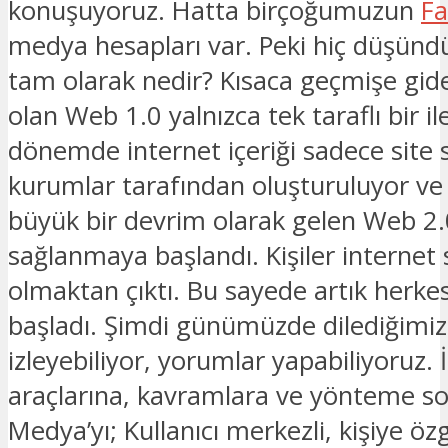
konuşuyoruz. Hatta birçoğumuzun
F
medya hesapları var. Peki hiç düşündü
tam olarak nedir? Kısaca geçmişe gide
olan Web 1.0 yalnızca tek taraflı bir i
dönemde internet içeriği sadece site s
kurumlar tarafından oluşturuluyor ve
büyük bir devrim olarak gelen Web 2.0 i
sağlanmaya başlandı. Kişiler internet si
olmaktan çıktı. Bu sayede artık herke
başladı. Şimdi günümüzde dilediğimiz i
izleyebiliyor, yorumlar yapabiliyoruz. 
araçlarına, kavramlara ve yönteme so
Medya’yı; Kullanıcı merkezli, kişiye özg